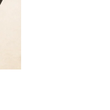
abel
Privaatsuspoliitika