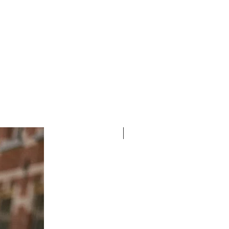
öpäeva jooksul.
nia
UUS