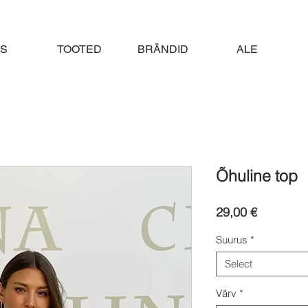
S
TOOTED
BRÄNDID
ALE
Õhuline top
Price
29,00 €
Suurus
*
Select
Värv
*