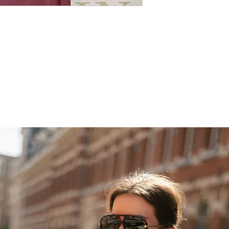
Bränd Celina
Pakk on valmis 1 tö
Päritolumaa Hispaa