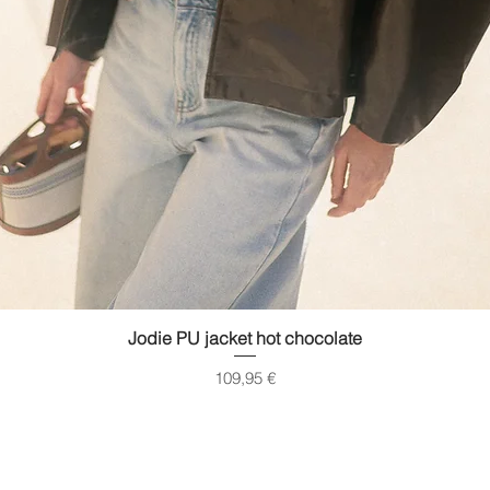
Quick View
Jodie PU jacket hot chocolate
Price
109,95 €
gimused
Transport
Suuruste t