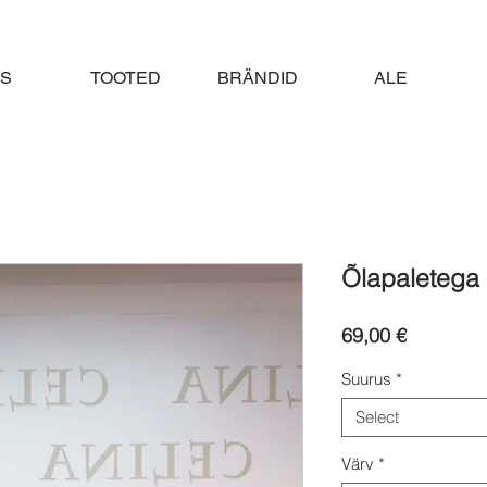
S
TOOTED
BRÄNDID
ALE
Õlapaletega 
Price
69,00 €
Suurus
*
Select
Värv
*