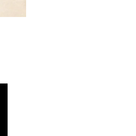
abel
Privaatsuspoliitika