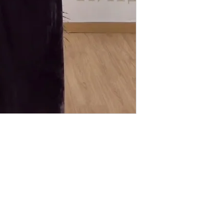
Pakk on valmis 1 tö
Bränd Celina
Päritolumaa Hispaa