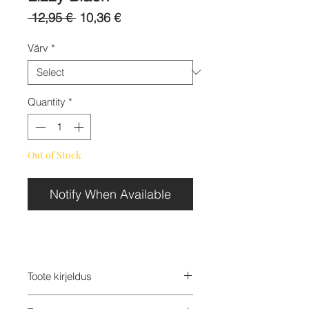
Regular
Sale
 12,95 € 
10,36 €
Price
Price
Värv
*
Quantity
*
Out of Stock
Notify When Available
Toote kirjeldus
Peavõru Lizzy on valmistatud