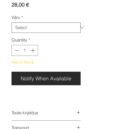
Price
28,00 €
Värv
*
Quantity
*
Out of Stock
Notify When Available
Toote kirjeldus
Mimimono valmistab mänguliselt
Transport