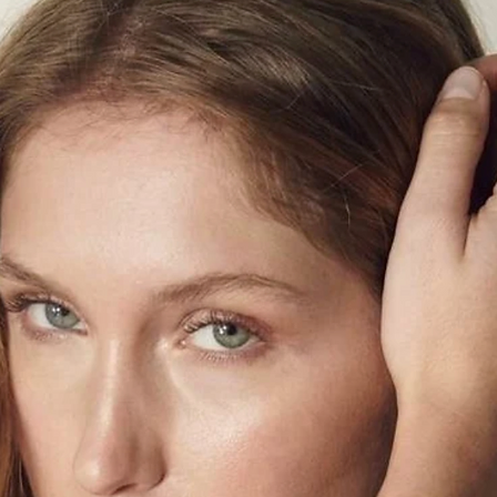
Materjal: 100% ring
niklivaba terasplekk
Päritolumaa Holland