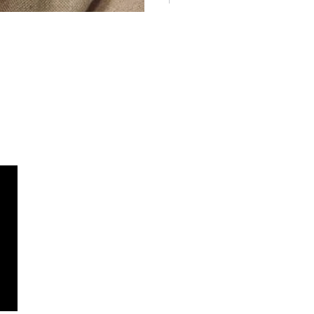
abel
Privaatsuspoliitika