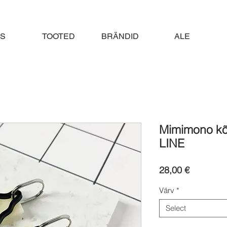
S
TOOTED
BRÄNDID
ALE
Mimimono k
LINE
Price
28,00 €
Värv
*
Select