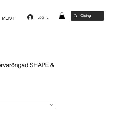
Logi sisse
MEIST
õrvarõngad SHAPE &