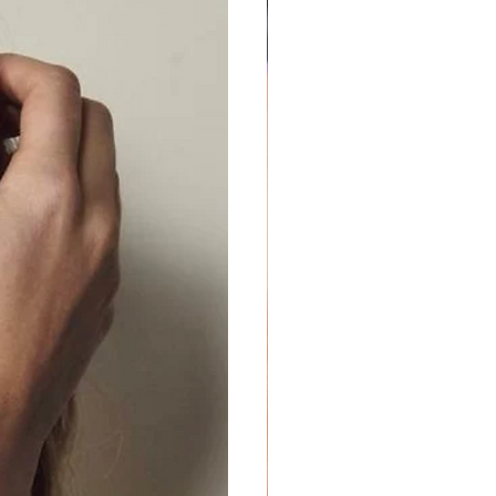
lussevõetud Greencast akrüül