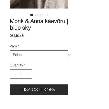
Monk & Anna käevõru |
blue sky
Price
26,95 €
Värv
*
Quantity
*
LISA OSTUKORVI