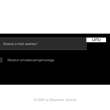
gimused
Transport
Suuruste t
LIITU
Nõustun privaatsustingimustega
© 2026 by Blackbird, Estonia