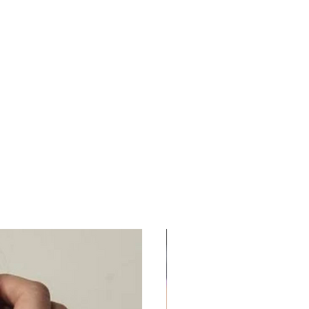
e
UUS