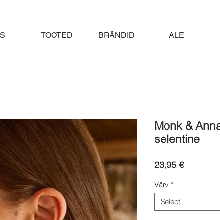
S
TOOTED
BRÄNDID
ALE
Monk & Anna
selentine
Price
23,95 €
Värv
*
Select