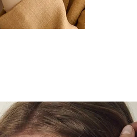
Kinnitus - 100% hõb
Kott - linane
Päritolumaa Holland