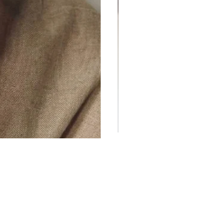
abel
Privaatsuspoliitika