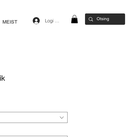
Logi sisse
MEIST
ik