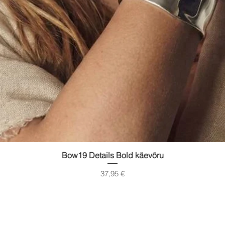
Quick View
Bow19 Details Bold käevõru
Price
37,95 €
gimused
Transport
Suuruste t