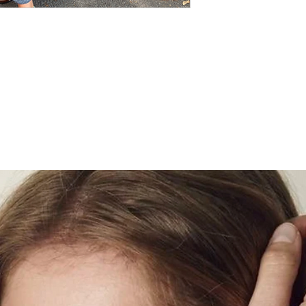
hetkeks – lisa lihts
Pakk on valmis 1 tö
Sobib XS-M suuruse
Koostis: 88% visko
Bränd Celina
Päritolumaa Hispaa