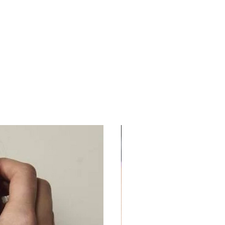
alt oma lemmik topp või kudum!
öpäeva jooksul.
le
os 12% polüamiid
nia
UUS