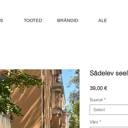
S
TOOTED
BRÄNDID
ALE
Sädelev seel
Price
39,00 €
Suurus
*
Select
Värv
*