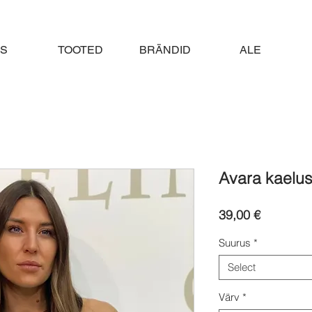
S
TOOTED
BRÄNDID
ALE
Avara kaelu
Price
39,00 €
Suurus
*
Select
Värv
*