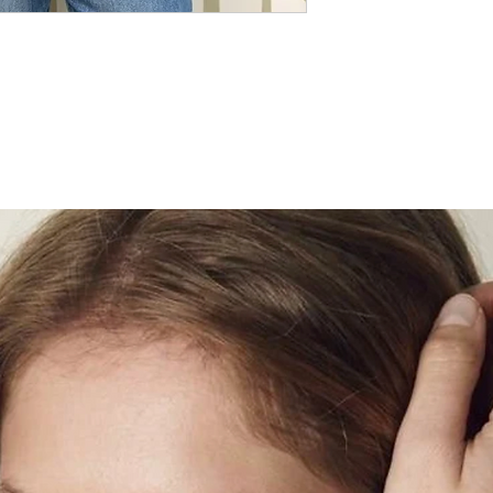
Bränd Celina
Kättesaamine Blackb
Päritolumaa Hispaa
Pakk on valmis 1 tö