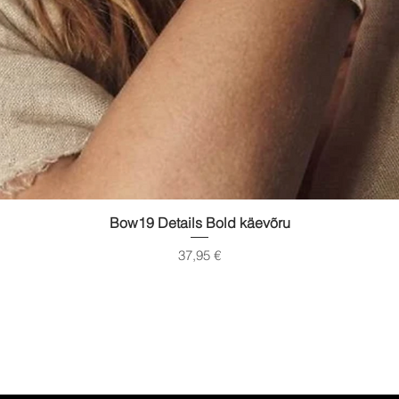
Quick View
Bow19 Details Bold käevõru
Price
37,95 €
gimused
Transport
Suuruste t