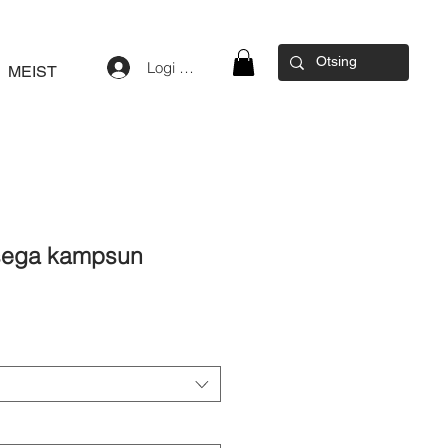
Logi sisse
MEIST
sega kampsun