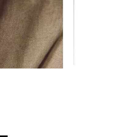
abel
Privaatsuspoliitika