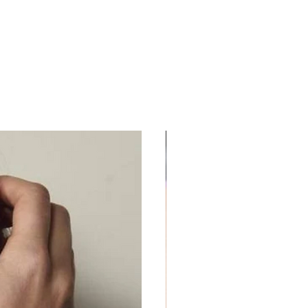
ird Outleti poes - TASUTA
nia
öpäeva jooksul.
UUS