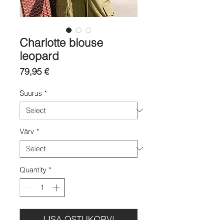
Charlotte blouse
leopard
Price
79,95 €
Suurus
*
Värv
*
Quantity
*
LISA OSTUKORVI