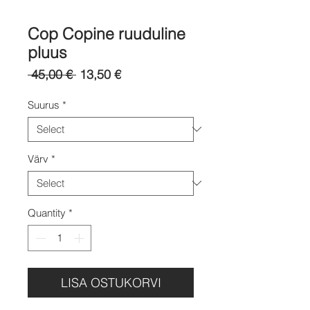
Cop Copine ruuduline
pluus
Regular
Sale
 45,00 € 
13,50 €
Price
Price
Suurus
*
Värv
*
Quantity
*
LISA OSTUKORVI