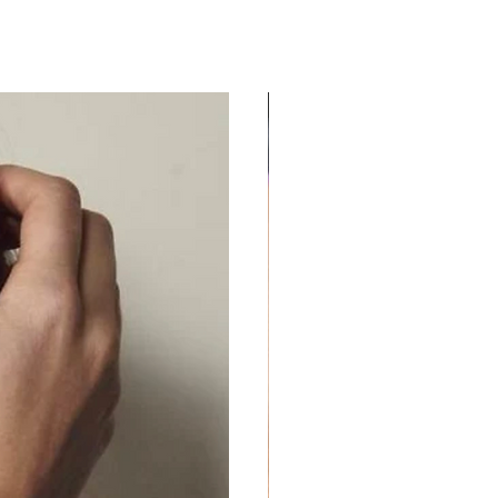
ird Outleti poes - TASUTA
öpäeva jooksul.
UUS