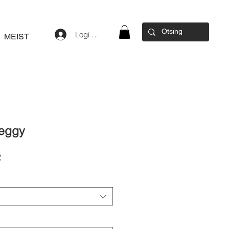
Logi sisse
MEIST
Peggy
Sale
€
Price