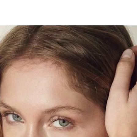
Kättesaamine Blackb
Pakk on valmis 1 tö