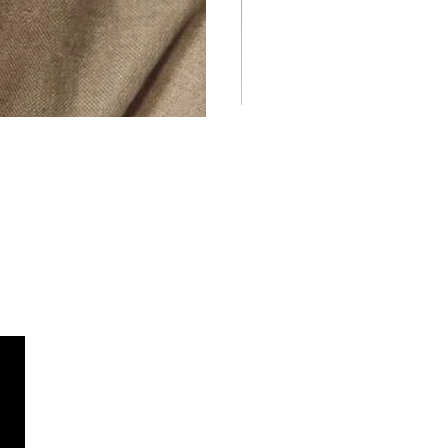
abel
Privaatsuspoliitika