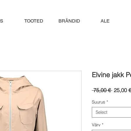
S
TOOTED
BRÄNDID
ALE
Elvine jakk 
Regular
 75,00 € 
25,00 
Price
Suurus
*
Select
Värv
*