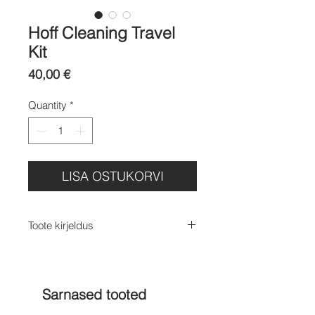
Hoff Cleaning Travel
Kit
Price
40,00 €
Quantity
*
LISA OSTUKORVI
Toote kirjeldus
Tossude reisihoolduskomplekt
Ideaalne kaaslane, et hoida oma
lemmiktossud puhtad ja hooldatud
Sarnased tooted
ka reisil või liikvel olles.
Komplekt sisaldab: