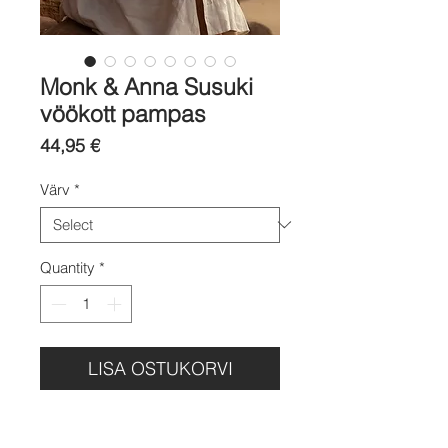
Monk & Anna Susuki
vöökott pampas
Price
44,95 €
Värv
*
Quantity
*
LISA OSTUKORVI