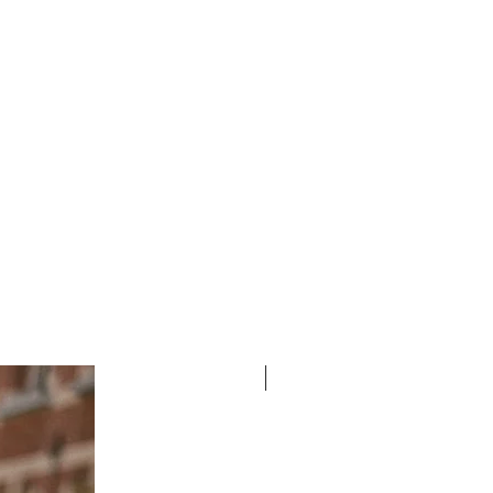
e
ird Outleti poes - TASUTA
öpäeva jooksul.
l
nia
UUS