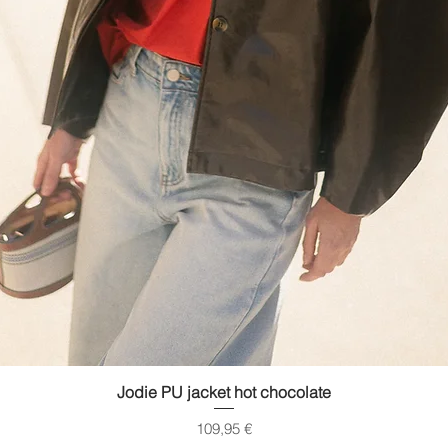
Quick View
Jodie PU jacket hot chocolate
Price
109,95 €