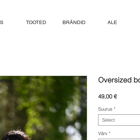
S
TOOTED
BRÄNDID
ALE
Oversized b
Price
49,00 €
Suurus
*
Select
Värv
*