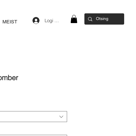
Logi sisse
MEIST
omber