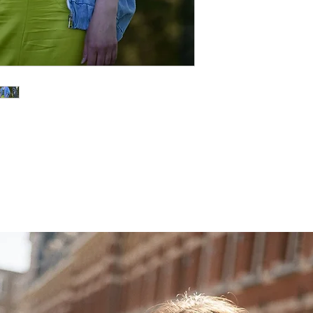
Sobib XS-L suurusel
Kättesaamine Blackb
Pakk on valmis 1 tö
Koostis: 100% puuvil
Bränd Celina
Päritolumaa Hispaa