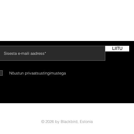
gimused
Transport
Suuruste t
LIITU
Nõustun privaatsustingimustega
© 2026 by Blackbird, Estonia