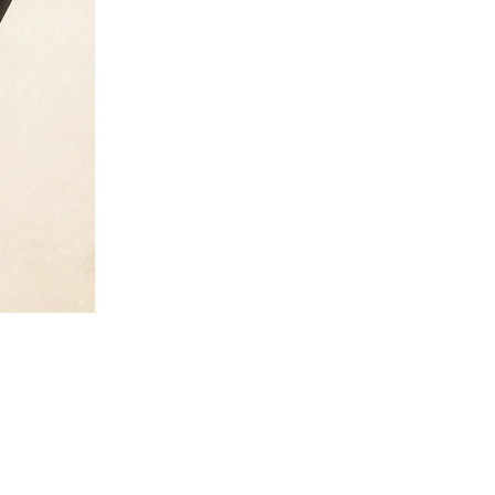
abel
Privaatsuspoliitika