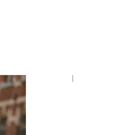
, kergelt veniv ja hästi langev
ird Outleti poes - TASUTA
uurusele. Koostis: 65% viskoos
öpäeva jooksul.
 5% elastaan
nia
UUS