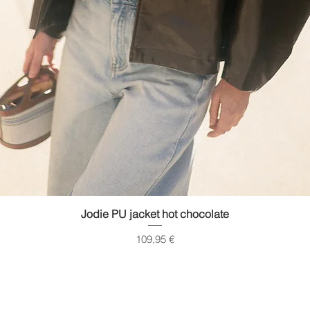
Quick View
Jodie PU jacket hot chocolate
Price
109,95 €
gimused
Transport
Suuruste t