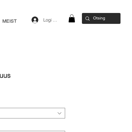
Logi sisse
MEIST
luus