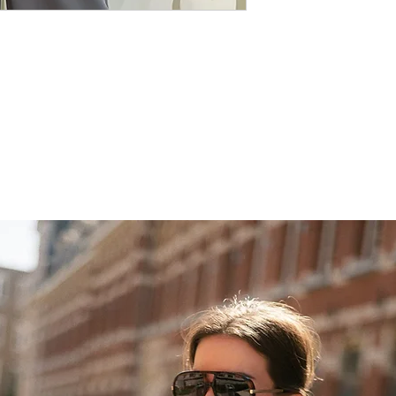
kandmistunde. Pehme
Kättesaamine Blackb
kangas. Sobib S-L s
Pakk on valmis 1 tö
(rayon), 30% nailon,
Bränd Celina
Päritolumaa Hispaa