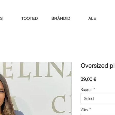
S
TOOTED
BRÄNDID
ALE
Oversized p
Price
39,00 €
Suurus
*
Select
Värv
*