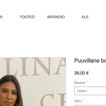
S
TOOTED
BRÄNDID
ALE
Puuvillane 
Price
39,00 €
Suurus
*
Select
Värv
*