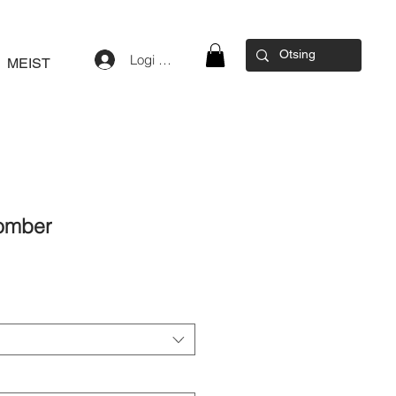
Logi sisse
MEIST
bomber