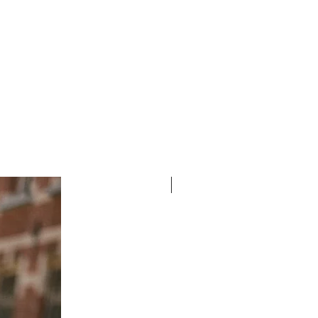
ird Outleti poes - TASUTA
öpäeva jooksul.
nia
UUS