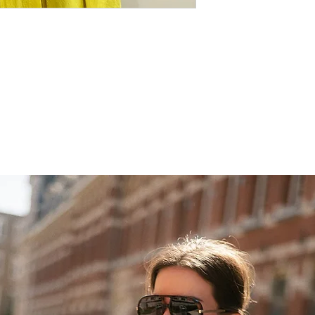
Kättesaamine Blackb
Bränd Celina
Pakk on valmis 1 tö
Päritolumaa Hispaa