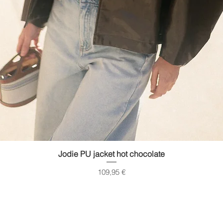
Quick View
Jodie PU jacket hot chocolate
Price
109,95 €
gimused
Transport
Suuruste t