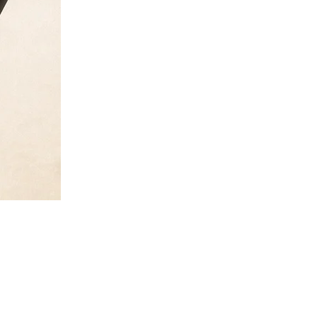
abel
Privaatsuspoliitika