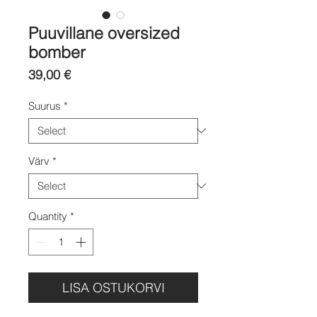
Puuvillane oversized
bomber
Price
39,00 €
Suurus
*
Värv
*
Quantity
*
LISA OSTUKORVI