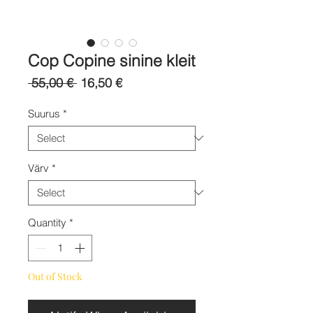
Cop Copine sinine kleit
Regular
Sale
 55,00 € 
16,50 €
Price
Price
Suurus
*
Värv
*
Quantity
*
Out of Stock