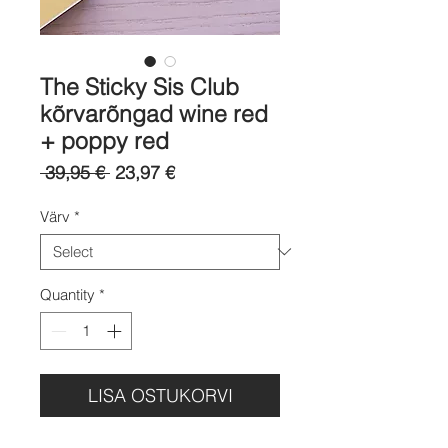
The Sticky Sis Club
kõrvarõngad wine red
+ poppy red
Regular
Sale
 39,95 € 
23,97 €
Price
Price
Värv
*
Quantity
*
LISA OSTUKORVI