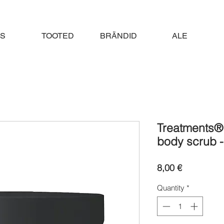
S
TOOTED
BRÄNDID
ALE
Treatments® 
body scrub -
Price
8,00 €
Quantity
*