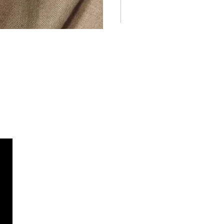
abel
Privaatsuspoliitika