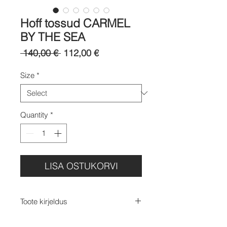
Hoff tossud CARMEL
BY THE SEA
Regular
Sale
 140,00 € 
112,00 €
Price
Price
Size
*
Quantity
*
LISA OSTUKORVI
Toote kirjeldus
Hoff tossud CARMEL BY THE SEA