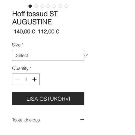
Hoff tossud ST
AUGUSTINE
Regular
Sale
 140,00 € 
112,00 €
Price
Price
Size
*
Quantity
*
LISA OSTUKORVI
Toote kirjeldus
Hoff tossud ST AUGUSTINE