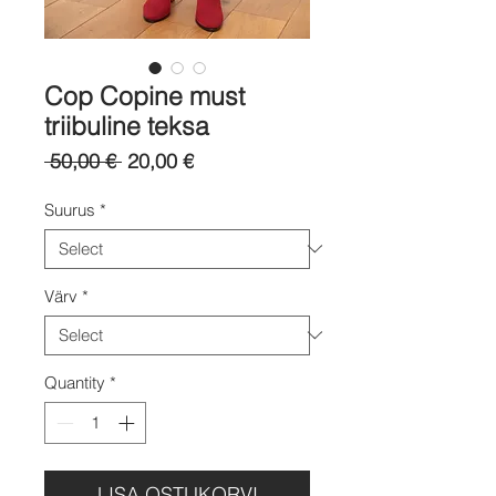
Cop Copine must
triibuline teksa
Regular
Sale
 50,00 € 
20,00 €
Price
Price
Suurus
*
Värv
*
Quantity
*
LISA OSTUKORVI