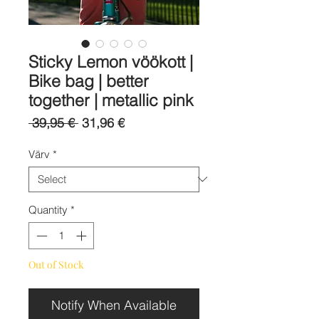
Sticky Lemon vöökott |
Bike bag | better
together | metallic pink
Regular
Sale
 39,95 € 
31,96 €
Price
Price
Värv
*
Quantity
*
Out of Stock
Notify When Available