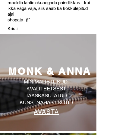
meeldib lahtiolekuaegade paindlikkus - kui
ikka väga vaja, siis saab ka kokkulepitud
ajal
shopata :)!"
Kristi
MONK & ANNA
MINIMALISTLIKUD,
KVALITEETSEST
TAASKASUTATUD
KUNSTNAHAST KOTID
AVASTA