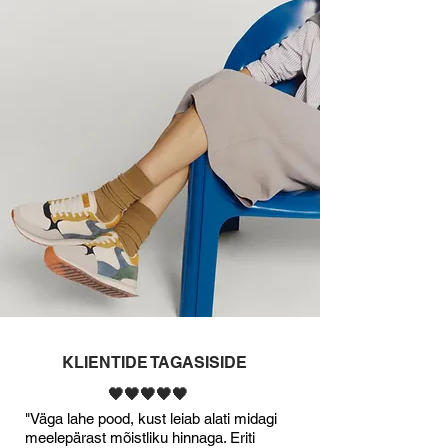
KLIENTIDE TAGASISIDE
🖤🖤🖤🖤🖤
"Väga lahe pood, kust leiab alati midagi
meelepärast mõistliku hinnaga. Eriti