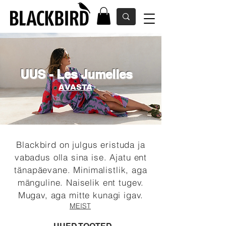
UUS - Les Jumelles
AVASTA
Blackbird on julgus eristuda ja
vabadus olla sina ise. Ajatu ent
tänapäevane. Minimalistlik, aga
mänguline. Naiselik ent tugev.
Mugav, aga mitte kunagi igav.
MEIST